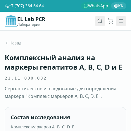
+7 (707) 364 64 64
WhatsApp
KK
EL Lab PCR
Лаборатория
Корзина
Men
Назад
Комплексный анализ на
маркеры гепатитов A, B, C, D и E
21.11.000.002
Серологическое исследование для определения
маркера "Комплекс маркеров A, B, C, D, E".
Состав исследования
Комплекс маркеров A, B, C, D, E