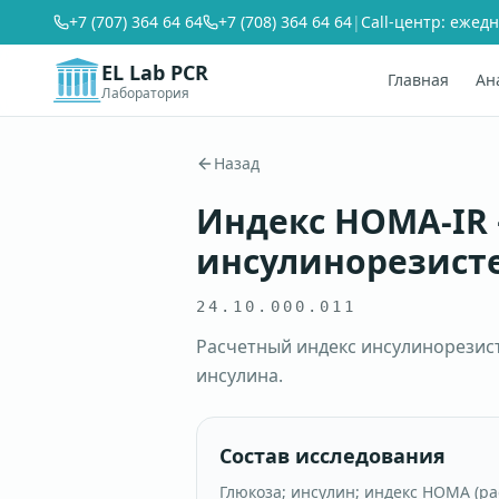
+7 (707) 364 64 64
+7 (708) 364 64 64
|
Call-центр: ежедн
EL Lab PCR
Главная
Ан
Лаборатория
Назад
Индекс HOMA-IR
инсулинорезист
24.10.000.011
Расчетный индекс инсулинорезис
инсулина.
Состав исследования
Глюкоза; инсулин; индекс HOMA (ра