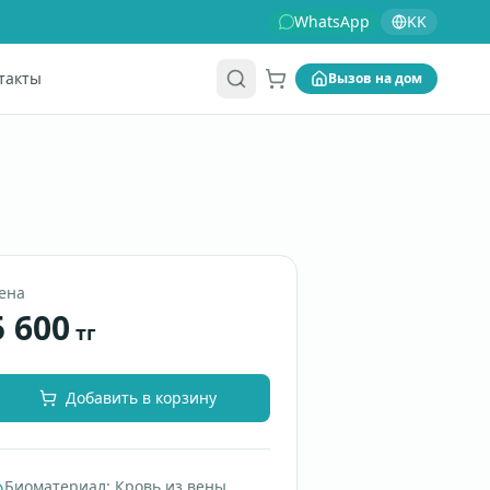
WhatsApp
KK
такты
Вызов на дом
Корзина
ена
5 600
тг
Добавить в корзину
Биоматериал
:
Кровь из вены