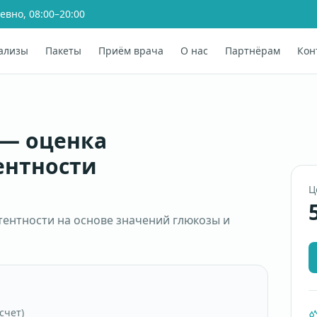
евно, 08:00–20:00
ализы
Пакеты
Приём врача
О нас
Партнёрам
Кон
 — оценка
ентности
Ц
тентности на основе значений глюкозы и
счет)