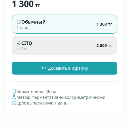
1 300
тг
Обычный
1 300
тг
1 день
CITO
2 600
тг
за 3 ч.
Добавить в корзину
Биоматериал
:
Моча
Метод
:
Ферментативно-колориметрический
Срок выполнения
:
1 день