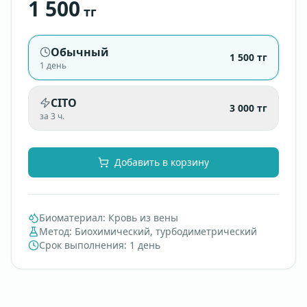
1 500
тг
Обычный
1 500
тг
1 день
CITO
3 000
тг
за 3 ч.
Добавить в корзину
Биоматериал
:
Кровь из вены
Метод
:
Биохимический, турбодиметрический
Срок выполнения
:
1 день