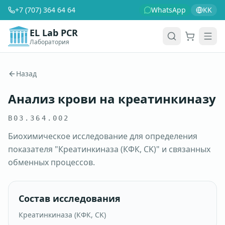
+7 (707) 364 64 64
WhatsApp
KK
EL Lab PCR
Лаборатория
Корзина
Men
Назад
Анализ крови на креатинкиназу
B03.364.002
Биохимическое исследование для определения
показателя "Креатинкиназа (КФК, CK)" и связанных
обменных процессов.
Состав исследования
Креатинкиназа (КФК, CK)