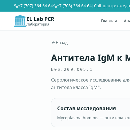
+7 (707) 364 64 64
+7 (708) 364 64 64
|
Call-центр: ежедн
EL Lab PCR
Главная
Ан
Лаборатория
Назад
Антитела IgM к 
B06.209.005.1
Серологическое исследование дл
антитела класса IgM".
Состав исследования
Mycoplasma hominis — антитела кл