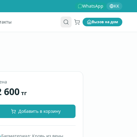
WhatsApp
KK
такты
Вызов на дом
Корзина
ена
2 600
тг
Добавить в корзину
Биоматериал
:
Кровь из вены