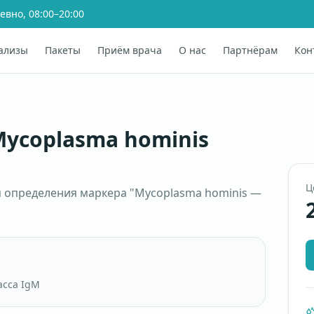
евно, 08:00–20:00
ализы
Пакеты
Приём врача
О нас
Партнёрам
Кон
Mycoplasma hominis
Ц
я определения маркера "Mycoplasma hominis —
асса IgM