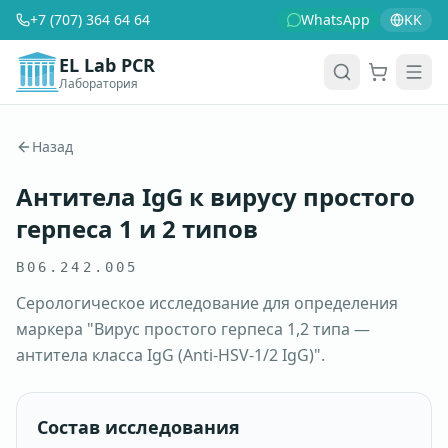
+7 (707) 364 64 64
WhatsApp
KK
EL Lab PCR
Лаборатория
Корзина
Men
Назад
Антитела IgG к вирусу простого
герпеса 1 и 2 типов
B06.242.005
Серологическое исследование для определения
маркера "Вирус простого герпеса 1,2 типа —
антитела класса IgG (Anti-HSV-1/2 IgG)".
Состав исследования