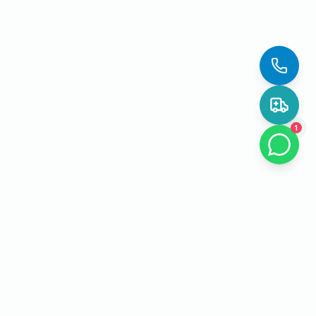
1
EL Lab PCR
О лаборатории