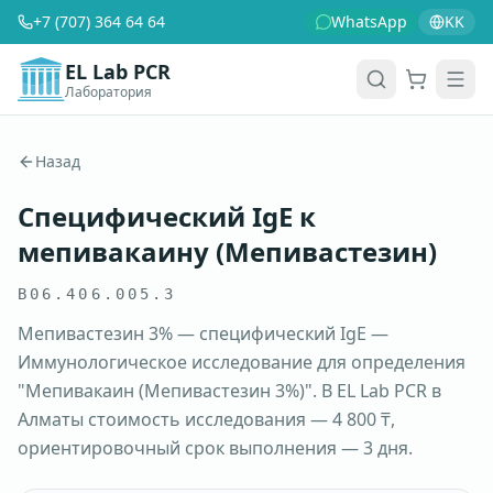
+7 (707) 364 64 64
WhatsApp
KK
EL Lab PCR
Лаборатория
Корзина
Men
Назад
Специфический IgE к
мепивакаину (Мепивастезин)
B06.406.005.3
Мепивастезин 3% — специфический IgE —
Иммунологическое исследование для определения
"Мепивакаин (Мепивастезин 3%)". В EL Lab PCR в
Алматы стоимость исследования — 4 800 ₸,
ориентировочный срок выполнения — 3 дня.