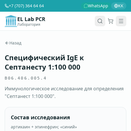
+7 (707) 364 64 64
WhatsApp
KK
EL Lab PCR
Лаборатория
Корзина
Men
Назад
Специфический IgE к
Септанесту 1:100 000
B06.406.005.4
Иммунологическое исследование для определения
"Септанест 1:100 000".
Состав исследования
артикаин + эпинефрин; «синий»