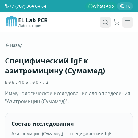
+7 (707) 364 64 64
WhatsApp
KK
EL Lab PCR
Лаборатория
Корзина
Men
Назад
Специфический IgE к
азитромицину (Сумамед)
B06.406.007.2
Иммунологическое исследование для определения
"Азитромицин (Сумамед)".
Состав исследования
Азитромицин (Сумамед) — специфический IgE