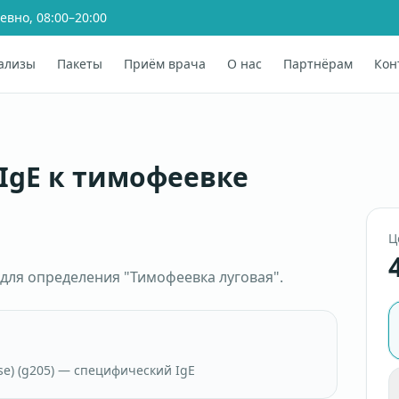
евно, 08:00–20:00
ализы
Пакеты
Приём врача
О нас
Партнёрам
Кон
IgE к тимофеевке
Ц
для определения "Тимофеевка луговая".
se) (g205) — специфический IgE