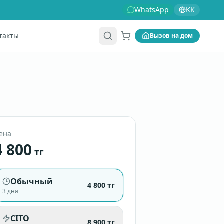
WhatsApp
KK
такты
Вызов на дом
Корзина
ена
4 800
тг
Обычный
4 800
тг
3 дня
CITO
8 900
тг