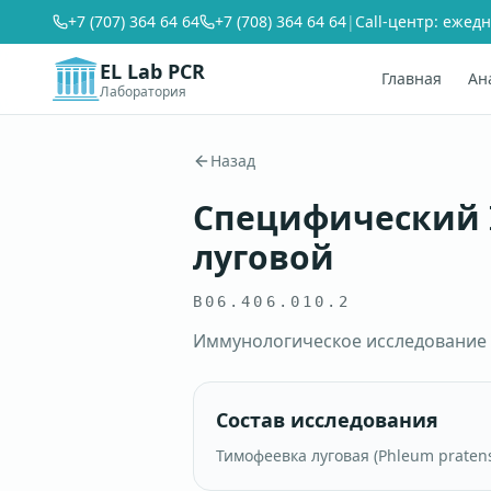
+7 (707) 364 64 64
+7 (708) 364 64 64
|
Call-центр: ежедн
EL Lab PCR
Главная
Ан
Лаборатория
Назад
Специфический 
луговой
B06.406.010.2
Иммунологическое исследование 
Состав исследования
Тимофеевка луговая (Phleum praten