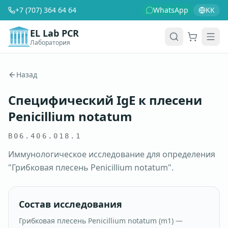
+7 (707) 364 64 64
WhatsApp
KK
EL Lab PCR
Лаборатория
Корзина
Men
Назад
Специфический IgE к плесени
Penicillium notatum
B06.406.018.1
Иммунологическое исследование для определения
"Грибковая плесень Penicillium notatum".
Состав исследования
Грибковая плесень Penicillium notatum (m1) —