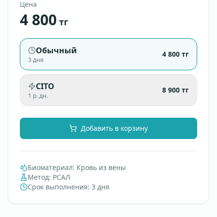
Цена
4 800
тг
Обычный
4 800
тг
3 дня
CITO
8 900
тг
1 р. дн.
Добавить в корзину
Биоматериал
:
Кровь из вены
Метод
:
РСАЛ
Срок выполнения
:
3 дня