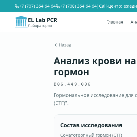
+7 (707) 364 64 64
+7 (708) 364 64 64
|
Call-центр: ежедн
EL Lab PCR
Главная
Ан
Лаборатория
Назад
Анализ крови н
гормон
B06.449.006
Гормональное исследование для 
(СТГ)".
Состав исследования
Соматотропный гормон (СТГ)