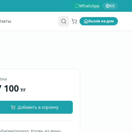
WhatsApp
KK
такты
Вызов на дом
Корзина
ена
7 100
тг
Добавить в корзину
Биоматериал
:
Кровь из вены