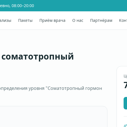
евно, 08:00–20:00
ализы
Пакеты
Приём врача
О нас
Партнёрам
Кон
а соматотропный
Ц
определения уровня "Соматотропный гормон