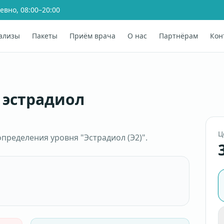
евно, 08:00–20:00
ализы
Пакеты
Приём врача
О нас
Партнёрам
Кон
 эстрадиол
Ц
пределения уровня "Эстрадиол (Э2)".