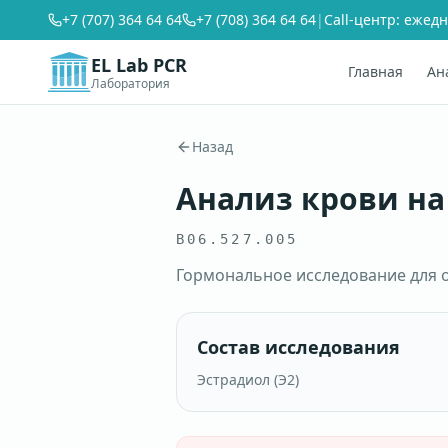
+7 (707) 364 64 64
+7 (708) 364 64 64
|
Call-центр: ежедн
EL Lab PCR
Главная
Ан
Лаборатория
Назад
Анализ крови на
B06.527.005
Гормональное исследование для о
Состав исследования
Эстрадиол (Э2)