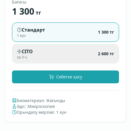
Бағасы
1 300
тг
Стандарт
1 300
тг
1 күн
CITO
2 600
тг
за 3 ч.
Себетке қосу
Биоматериал
:
Жағынды
Әдіс
:
Микроскопия
Орындалу мерзімі
:
1 күн