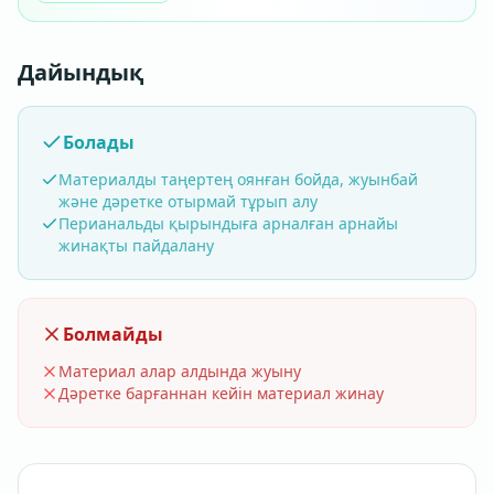
Дайындық
Болады
Материалды таңертең оянған бойда, жуынбай
және дәретке отырмай тұрып алу
Перианальды қырындыға арналған арнайы
жинақты пайдалану
Болмайды
Материал алар алдында жуыну
Дәретке барғаннан кейін материал жинау