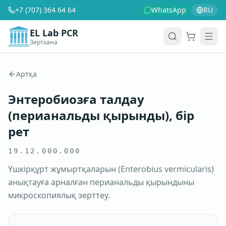
+7 (707) 364 64 64
WhatsApp
RU
EL Lab PCR
Зертхана
Себет
Men
Артқа
Энтеробиозға талдау
(перианальды қырынды), бір
рет
19.12.000.000
Үшкірқұрт жұмыртқаларын (Enterobius vermicularis)
анықтауға арналған перианальды қырындыны
микроскопиялық зерттеу.