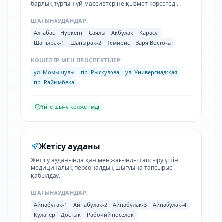
барлық тұрғын үй массивтеріне қызмет көрсетеді.
ШАҒЫНАУДАНДАР:
Алгабас
Нуркент
Саялы
Акбулак
Карасу
Шанырак-1
Шанырак-2
Томирис
Заря Востока
КӨШЕЛЕР МЕН ПРОСПЕКТІЛЕР:
ул. Момышулы
пр. Рыскулова
ул. Универсиадская
пр. Райымбека
Үйге шығу қолжетімді
Жетісу ауданы
Жетісу ауданында қан мен жағынды тапсыру үшін
медициналық персоналдың шығуына тапсырыс
қабылдау.
ШАҒЫНАУДАНДАР:
Айнабулак-1
Айнабулак-2
Айнабулак-3
Айнабулак-4
Кулагер
Достык
Рабочий поселок