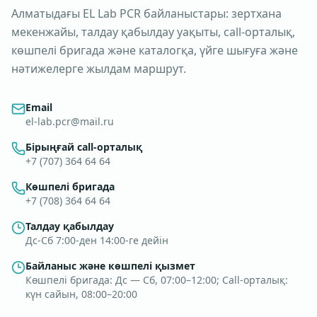
Алматыдағы EL Lab PCR байланыстары: зертхана
мекенжайы, талдау қабылдау уақыты, call-орталық,
көшпелі бригада және каталогқа, үйге шығуға және
нәтижелерге жылдам маршрут.
Email
el-lab.pcr@mail.ru
Бірыңғай call-орталық
+7 (707) 364 64 64
Көшпелі бригада
+7 (708) 364 64 64
Талдау қабылдау
Дс-Сб 7:00-ден 14:00-ге дейін
Байланыс және көшпелі қызмет
Көшпелі бригада: Дс — Сб, 07:00–12:00; Call-орталық:
күн сайын, 08:00–20:00