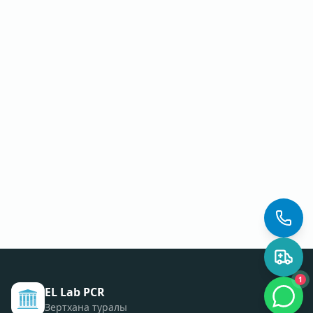
1
EL Lab PCR
Зертхана туралы