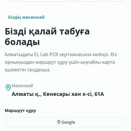
Біздің мекенжай
Бізді қалай табуға
болады
Алматыдағы EL Lab PCR зертханасына келіңіз. Өз
орныңыздан маршрут құру үшін ыңғайлы карта
қызметін таңдаңыз.
Мекенжай
Алматы қ., Кенесары хан к-сі, 61А
Маршрут құру
Google