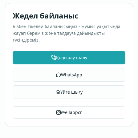
Жедел байланыс
Бізбен тікелей байланысыңыз - жұмыс уақытында
жауап береміз және талдауға дайындықты
түсіндіреміз.
Қоңырау шалу
WhatsApp
Үйге шығу
@ellabpcr