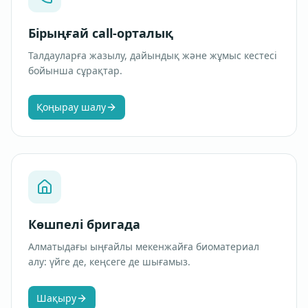
Бірыңғай call-орталық
Талдауларға жазылу, дайындық және жұмыс кестесі
бойынша сұрақтар.
Қоңырау шалу
Көшпелі бригада
Алматыдағы ыңғайлы мекенжайға биоматериал
алу: үйге де, кеңсеге де шығамыз.
Шақыру