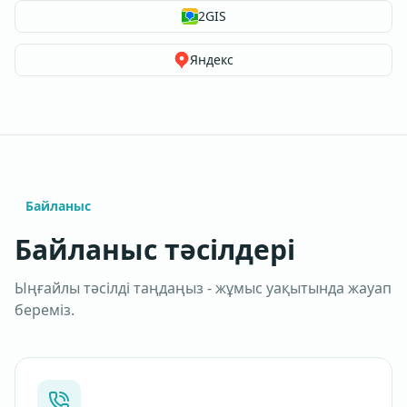
2GIS
Яндекс
Байланыс
Байланыс тәсілдері
Ыңғайлы тәсілді таңдаңыз - жұмыс уақытында жауап
береміз.