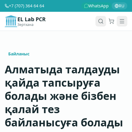
+7 (707) 364 64 64
WhatsApp
RU
EL Lab PCR
Зертхана
Себет
Men
Байланыс
Алматыда талдауды
қайда тапсыруға
болады және бізбен
қалай тез
байланысуға болады