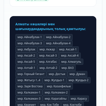
Алматы көшелері мен
шағынаудандарының толық қамтылуы:
мкр.
Айнабулак-1
мкр.
Айнабулак-2
мкр.
Айнабулак-3
мкр.
Айнабулак-4
мкр.
Акбулак
мкр.
Акжар
мкр.
Аксай-1
мкр.
Аксай-2
мкр.
Аксай-3
мкр.
Аксай-4
мкр.
Аксай-5
мкр.
Алгабас
мкр.
Алмагуль
мкр.
Алтай-1
мкр.
Алтай-2
мкр.
ВАЗ
мкр.
Горный Гигант
мкр.
Достык
мкр.
Думан
мкр.
Жетысу-1..4
мкр.
Жулдыз-1
мкр.
Жулдыз-2
мкр.
Заря Востока
мкр.
Казахфильм
мкр.
Калкаман-1
мкр.
Калкаман-2
мкр.
Калкаман-3
мкр.
Карагайлы
мкр.
Карасу
мкр.
Керемет
мкр.
Кок-Тобе
мкр.
Коктюбе