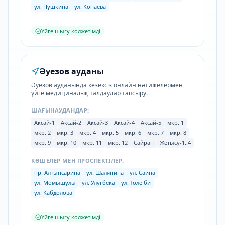
ул. Пушкина
ул. Конаева
Үйге шығу қолжетімді
Әуезов ауданы
Әуезов ауданында кезексіз онлайн нәтижелермен
үйге медициналық талдаулар тапсыру.
ШАҒЫНАУДАНДАР:
Аксай-1
Аксай-2
Аксай-3
Аксай-4
Аксай-5
мкр. 1
мкр. 2
мкр. 3
мкр. 4
мкр. 5
мкр. 6
мкр. 7
мкр. 8
мкр. 9
мкр. 10
мкр. 11
мкр. 12
Сайран
Жетысу-1..4
КӨШЕЛЕР МЕН ПРОСПЕКТІЛЕР:
пр. Алтынсарина
ул. Шаляпина
ул. Саина
ул. Момышулы
ул. Улугбека
ул. Толе би
ул. Кабдолова
Үйге шығу қолжетімді