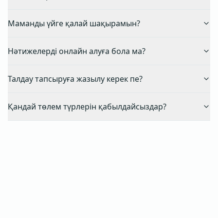
Маманды үйге қалай шақырамын?
Нәтижелерді онлайн алуға бола ма?
Талдау тапсыруға жазылу керек пе?
Қандай төлем түрлерін қабылдайсыздар?