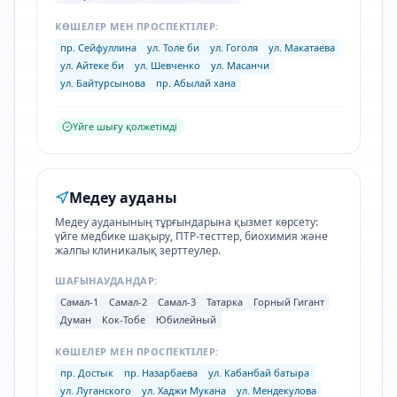
КӨШЕЛЕР МЕН ПРОСПЕКТІЛЕР:
пр. Сейфуллина
ул. Толе би
ул. Гоголя
ул. Макатаева
ул. Айтеке би
ул. Шевченко
ул. Масанчи
ул. Байтурсынова
пр. Абылай хана
Үйге шығу қолжетімді
Медеу ауданы
Медеу ауданының тұрғындарына қызмет көрсету:
үйге медбике шақыру, ПТР-тесттер, биохимия және
жалпы клиникалық зерттеулер.
ШАҒЫНАУДАНДАР:
Самал-1
Самал-2
Самал-3
Татарка
Горный Гигант
Думан
Кок-Тобе
Юбилейный
КӨШЕЛЕР МЕН ПРОСПЕКТІЛЕР:
пр. Достык
пр. Назарбаева
ул. Кабанбай батыра
ул. Луганского
ул. Хаджи Мукана
ул. Мендекулова