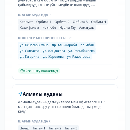
(Кенесары хан к-сі, 61А) талдауларды жылдам
қабылдауды және үйге медбике шақыруды
қамтамасыз етеді.
ШАҒЫНАУДАНДАР:
Керемет
Орбита-1
Орбита-2
Орбита-3
Орбита-4
Казахфильм
Коктюбе
Нурлы Тау
Алмагуль
КӨШЕЛЕР МЕН ПРОСПЕКТІЛЕР:
ул. Кенесары хана
пр. Аль-Фараби
пр. Абая
ул. Сатпаева
ул. Жандосова
ул. Розыбакиева
ул. Гагарина
ул. Жарокова
ул. Радостовца
Үйге шығу қолжетімді
Алмалы ауданы
Алмалы ауданындағы үйлерге мен офистерге ПТР
мен қан тапсыру үшін көшпелі бригаданың жедел
келуі.
ШАҒЫНАУДАНДАР:
Центр
Тастак-1
Тастак-2
Тастак-3