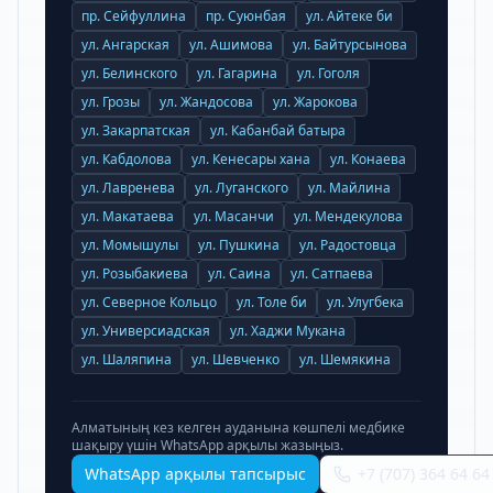
пр. Сейфуллина
пр. Суюнбая
ул. Айтеке би
ул. Ангарская
ул. Ашимова
ул. Байтурсынова
ул. Белинского
ул. Гагарина
ул. Гоголя
ул. Грозы
ул. Жандосова
ул. Жарокова
ул. Закарпатская
ул. Кабанбай батыра
ул. Кабдолова
ул. Кенесары хана
ул. Конаева
ул. Лавренева
ул. Луганского
ул. Майлина
ул. Макатаева
ул. Масанчи
ул. Мендекулова
ул. Момышулы
ул. Пушкина
ул. Радостовца
ул. Розыбакиева
ул. Саина
ул. Сатпаева
ул. Северное Кольцо
ул. Толе би
ул. Улугбека
ул. Универсиадская
ул. Хаджи Мукана
ул. Шаляпина
ул. Шевченко
ул. Шемякина
Алматының кез келген ауданына көшпелі медбике
шақыру үшін WhatsApp арқылы жазыңыз.
WhatsApp арқылы тапсырыс
+7 (707) 364 64 64