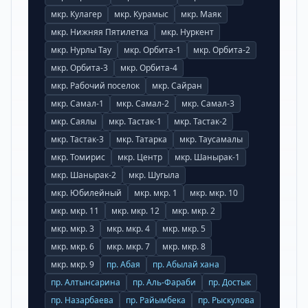
мкр.
Кулагер
мкр.
Курамыс
мкр.
Маяк
мкр.
Нижняя Пятилетка
мкр.
Нуркент
мкр.
Нурлы Тау
мкр.
Орбита-1
мкр.
Орбита-2
мкр.
Орбита-3
мкр.
Орбита-4
мкр.
Рабочий поселок
мкр.
Сайран
мкр.
Самал-1
мкр.
Самал-2
мкр.
Самал-3
мкр.
Саялы
мкр.
Тастак-1
мкр.
Тастак-2
мкр.
Тастак-3
мкр.
Татарка
мкр.
Таусамалы
мкр.
Томирис
мкр.
Центр
мкр.
Шанырак-1
мкр.
Шанырак-2
мкр.
Шугыла
мкр.
Юбилейный
мкр.
мкр. 1
мкр.
мкр. 10
мкр.
мкр. 11
мкр.
мкр. 12
мкр.
мкр. 2
мкр.
мкр. 3
мкр.
мкр. 4
мкр.
мкр. 5
мкр.
мкр. 6
мкр.
мкр. 7
мкр.
мкр. 8
мкр.
мкр. 9
пр. Абая
пр. Абылай хана
пр. Алтынсарина
пр. Аль-Фараби
пр. Достык
пр. Назарбаева
пр. Райымбека
пр. Рыскулова