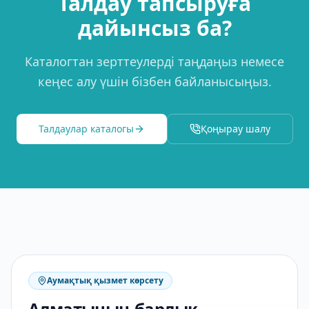
Талдау тапсыруға
дайынсыз ба?
Каталогтан зерттеулерді таңдаңыз немесе
кеңес алу үшін бізбен байланысыңыз.
Талдаулар каталогы
Қоңырау шалу
Аумақтық қызмет көрсету
Алматының барлық