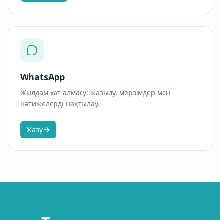
WhatsApp
Жылдам хат алмасу: жазылу, мерзімдер мен
нәтижелерді нақтылау.
Жазу