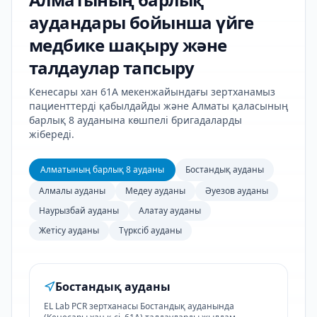
аудандары бойынша үйге
медбике шақыру және
талдаулар тапсыру
Кенесары хан 61А мекенжайындағы зертханамыз
пациенттерді қабылдайды және Алматы қаласының
барлық 8 ауданына көшпелі бригадаларды
жібереді.
Алматының барлық 8 ауданы
Бостандық ауданы
Алмалы ауданы
Медеу ауданы
Әуезов ауданы
Наурызбай ауданы
Алатау ауданы
Жетісу ауданы
Түрксіб ауданы
Бостандық ауданы
EL Lab PCR зертханасы Бостандық ауданында