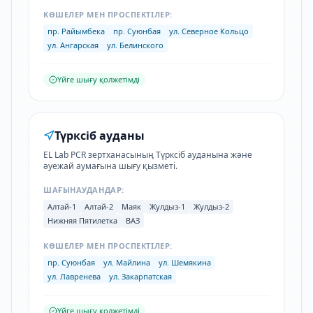
КӨШЕЛЕР МЕН ПРОСПЕКТІЛЕР:
пр. Райымбека
пр. Суюнбая
ул. Северное Кольцо
ул. Ангарская
ул. Белинского
Үйге шығу қолжетімді
Түрксіб ауданы
EL Lab PCR зертханасының Түрксіб ауданына және
әуежай аумағына шығу қызметі.
ШАҒЫНАУДАНДАР:
Алтай-1
Алтай-2
Маяк
Жулдыз-1
Жулдыз-2
Нижняя Пятилетка
ВАЗ
КӨШЕЛЕР МЕН ПРОСПЕКТІЛЕР:
пр. Суюнбая
ул. Майлина
ул. Шемякина
ул. Лавренева
ул. Закарпатская
Үйге шығу қолжетімді