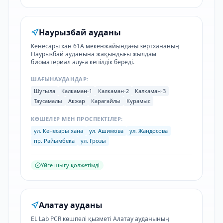
Наурызбай ауданы
Кенесары хан 61А мекенжайындағы зертхананың
Наурызбай ауданына жақындығы жылдам
биоматериал алуға кепілдік береді.
ШАҒЫНАУДАНДАР:
Шугыла
Калкаман-1
Калкаман-2
Калкаман-3
Таусамалы
Акжар
Карагайлы
Курамыс
КӨШЕЛЕР МЕН ПРОСПЕКТІЛЕР:
ул. Кенесары хана
ул. Ашимова
ул. Жандосова
пр. Райымбека
ул. Грозы
Үйге шығу қолжетімді
Алатау ауданы
EL Lab PCR көшпелі қызметі Алатау ауданының