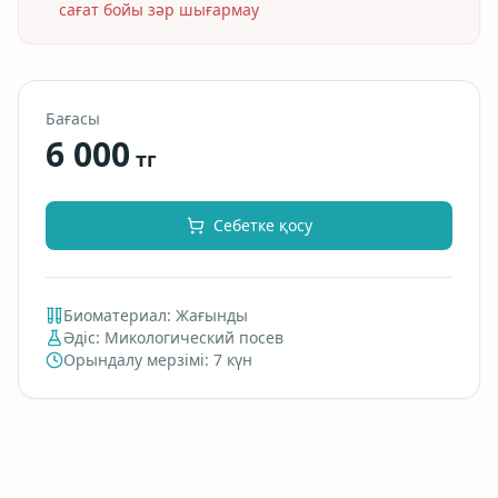
сағат бойы зәр шығармау
Бағасы
6 000
тг
Себетке қосу
Биоматериал
:
Жағынды
Әдіс
:
Микологический посев
Орындалу мерзімі
:
7 күн