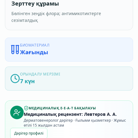
Зерттеу құрамы
Бөлінген зеңдік флора; антимикотиктерге
сезімталдық
БИОМАТЕРИАЛ
Жағынды
ОРЫНДАЛУ МЕРЗІМІ
7 күн
МЕДИЦИНАЛЫҚ E-E-A-T БАҚЫЛАУЫ
Медициналық рецензент: Левтеров А. А.
Дерматовенеролог дәрігер · Ғылыми қызметкер · Жұмыс
өтілі 15 жылдан астам
Дәрігер профилі