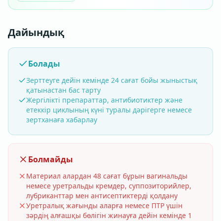
Дайындық
Болады
Зерттеуге дейін кемінде 24 сағат бойы жыныстық
қатынастан бас тарту
Жергілікті препараттар, антибиотиктер және
етеккір циклының күні туралы дәрігерге немесе
зертханаға хабарлау
Болмайды
Материал алардан 48 сағат бұрын вагинальды
немесе уретральды кремдер, суппозиторийлер,
лубриканттар мен антисептиктерді қолдану
Уретралық жағынды аларға немесе ПТР үшін
зәрдің алғашқы бөлігін жинауға дейін кемінде 1