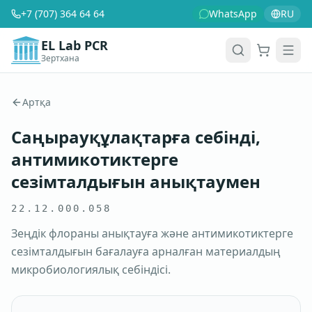
+7 (707) 364 64 64
WhatsApp
RU
EL Lab PCR
Зертхана
Себет
Men
Артқа
Саңырауқұлақтарға себінді,
антимикотиктерге
сезімталдығын анықтаумен
22.12.000.058
Зеңдік флораны анықтауға және антимикотиктерге
сезімталдығын бағалауға арналған материалдың
микробиологиялық себіндісі.