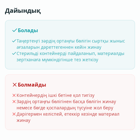
Дайындық
Болады
Таңертеңгі зәрдің ортаңғы бөлігін сыртқы жыныс
ағзаларын дәреттегеннен кейін жинау
Стерильді контейнерді пайдаланып, материалды
зертханаға мүмкіндігінше тез жеткізу
Болмайды
Контейнердің ішкі бетіне қол тигізу
Зәрдің ортаңғы бөлігінен басқа бөлігін жинау
немесе бөгде қоспалардың түсуіне жол беру
Дәрігермен келіспей, етеккір кезінде материал
жинау