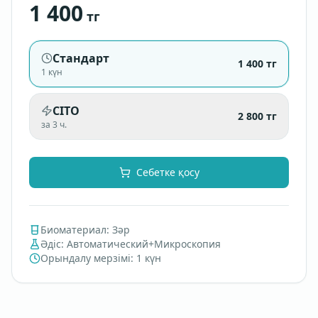
1 400
тг
Стандарт
1 400
тг
1 күн
CITO
2 800
тг
за 3 ч.
Себетке қосу
Биоматериал
:
Зәр
Әдіс
:
Автоматический+Микроскопия
Орындалу мерзімі
:
1 күн