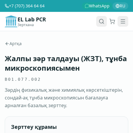
+7 (707) 364 64 64
WhatsApp
RU
EL Lab PCR
Зертхана
Себет
Men
Артқа
Жалпы зәр талдауы (ЖЗТ), тұнба
микроскопиясымен
B01.077.002
Зәрдің физикалық және химиялық көрсеткіштерін,
сондай-ақ тұнба микроскопиясын бағалауға
арналған базалық зерттеу.
Зерттеу құрамы