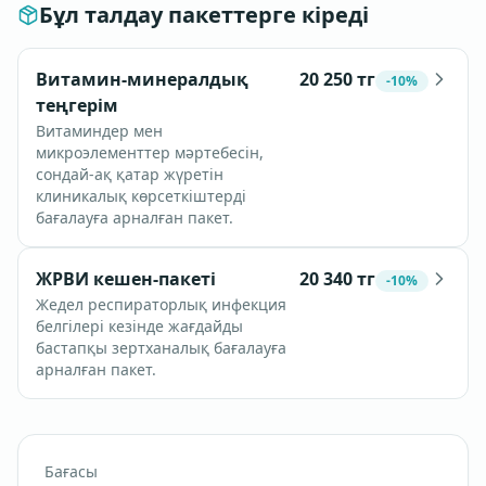
Бұл талдау пакеттерге кіреді
Витамин-минералдық
20 250
тг
-
10
%
теңгерім
Витаминдер мен
микроэлементтер мәртебесін,
сондай-ақ қатар жүретін
клиникалық көрсеткіштерді
бағалауға арналған пакет.
ЖРВИ кешен-пакеті
20 340
тг
-
10
%
Жедел респираторлық инфекция
белгілері кезінде жағдайды
бастапқы зертханалық бағалауға
арналған пакет.
Бағасы