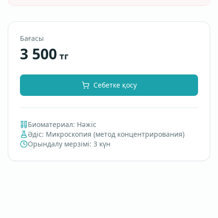
Бағасы
3 500
тг
Себетке қосу
Биоматериал
:
Нәжіс
Әдіс
:
Микроскопия (метод концентрирования)
Орындалу мерзімі
:
3 күн