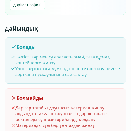
Дәрігер профилі
Дайындық
Болады
Нәжісті зәр мен су араластырмай, таза құрғақ
контейнерге жинау
Үлгіні зертханаға мүмкіндігінше тез жеткізу немесе
зертхана нұсқаулығына сай сақтау
Болмайды
Дәрігер тағайындауынсыз материал жинау
алдында клизма, іш жүргізетін дәрілер және
ректальды суппозиторийлерді қолдану
Материалды суы бар унитаздан жинау