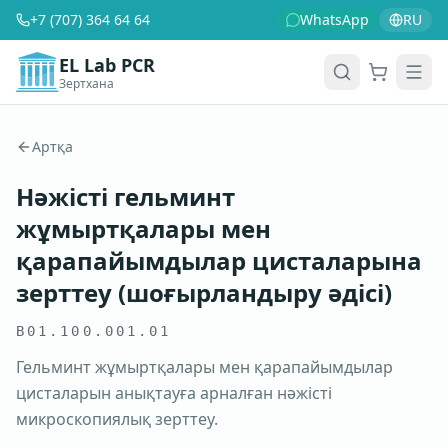
+7 (707) 364 64 64
WhatsApp
RU
EL Lab PCR
Зертхана
Себет
Men
Артқа
Нәжісті гельминт
жұмыртқалары мен
қарапайымдылар цисталарына
зерттеу (шоғырландыру әдісі)
B01.100.001.01
Гельминт жұмыртқалары мен қарапайымдылар
цисталарын анықтауға арналған нәжісті
микроскопиялық зерттеу.