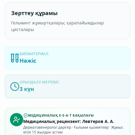
Зерттеу құрамы
Гельминт жұмыртқалары; қарапайымдылар
цисталары
БИОМАТЕРИАЛ
Нәжіс
ОРЫНДАЛУ МЕРЗІМІ
3 күн
МЕДИЦИНАЛЫҚ E-E-A-T БАҚЫЛАУЫ
Медициналық рецензент: Левтеров А. А.
Дерматовенеролог дәрігер · Ғылыми қызметкер · Жұмыс
өтілі 15 жылдан астам