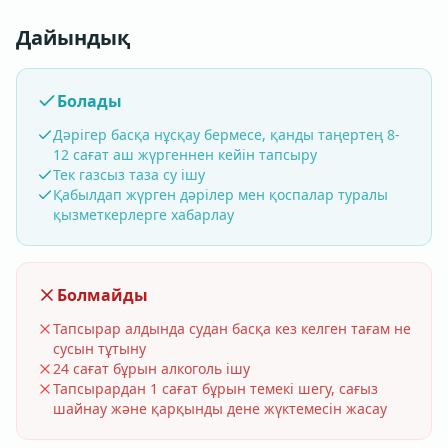
Дайындық
Болады
Дәрігер басқа нұсқау бермесе, қанды таңертең 8-
12 сағат аш жүргеннен кейін тапсыру
Тек газсыз таза су ішу
Қабылдап жүрген дәрілер мен қоспалар туралы
қызметкерлерге хабарлау
Болмайды
Тапсырар алдында судан басқа кез келген тағам не
сусын тұтыну
24 сағат бұрын алкоголь ішу
Тапсырардан 1 сағат бұрын темекі шегу, сағыз
шайнау және қарқынды дене жүктемесін жасау