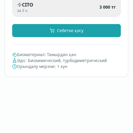
CITO
3 000
тг
за 3 ч.
Себетке қосу
Биоматериал
:
Тамырдан қан
Әдіс
:
Биохимический, турбодиметрический
Орындалу мерзімі
:
1 күн