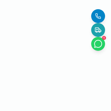
1
EL Lab PCR
Зертхана туралы