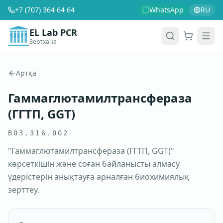
+7 (707) 364 64 64
WhatsApp
RU
EL Lab PCR
Зертхана
Себет
Men
Артқа
Гаммаглютамилтрансфераза
(ГГТП, GGT)
B03.316.002
"Гаммаглютамилтрансфераза (ГГТП, GGT)"
көрсеткішін және соған байланысты алмасу
үдерістерін анықтауға арналған биохимиялық
зерттеу.