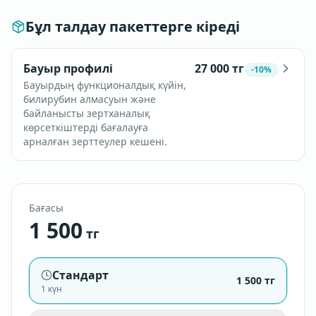
Бұл талдау пакеттерге кіреді
Бауыр профилі
27 000
тг
-
10
%
Бауырдың функционалдық күйін,
билирубин алмасуын және
байланысты зертханалық
көрсеткіштерді бағалауға
арналған зерттеулер кешені.
Бағасы
1 500
тг
Стандарт
1 500
тг
1 күн