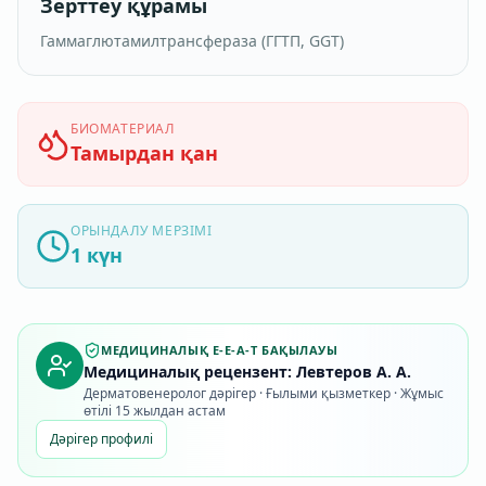
Зерттеу құрамы
Гаммаглютамилтрансфераза (ГГТП, GGT)
БИОМАТЕРИАЛ
Тамырдан қан
ОРЫНДАЛУ МЕРЗІМІ
1 күн
МЕДИЦИНАЛЫҚ E-E-A-T БАҚЫЛАУЫ
Медициналық рецензент: Левтеров А. А.
Дерматовенеролог дәрігер · Ғылыми қызметкер · Жұмыс
өтілі 15 жылдан астам
Дәрігер профилі