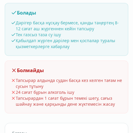
Болады
Дәрігер басқа нұсқау бермесе, қанды таңертең 8-
12 сағат аш жүргеннен кейін тапсыру
Тек газсыз таза су ішу
Қабылдап жүрген дәрілер мен қоспалар туралы
қызметкерлерге хабарлау
Болмайды
Тапсырар алдында судан басқа кез келген тағам не
сусын тұтыну
24 сағат бұрын алкоголь ішу
Тапсырардан 1 сағат бұрын темекі шегу, сағыз
шайнау және қарқынды дене жүктемесін жасау