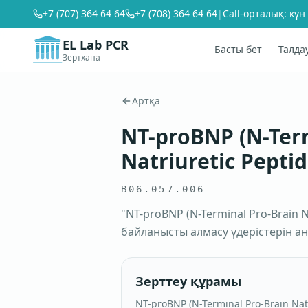
+7 (707) 364 64 64
+7 (708) 364 64 64
|
Call-орталық: күн
EL Lab PCR
Басты бет
Талда
Зертхана
Артқа
NT-proBNP (N-Term
Natriuretic Peptid
B06.057.006
"NT-proBNP (N-Terminal Pro-Brain N
байланысты алмасу үдерістерін а
Зерттеу құрамы
NT-proBNP (N-Terminal Pro-Brain Natr