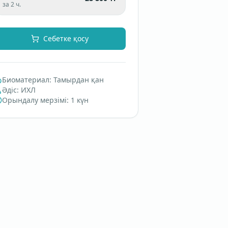
за 2 ч.
Себетке қосу
Биоматериал
:
Тамырдан қан
Әдіс
:
ИХЛ
Орындалу мерзімі
:
1 күн