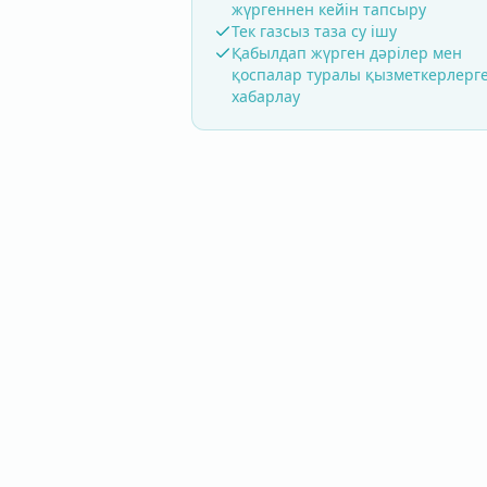
жүргеннен кейін тапсыру
Тек газсыз таза су ішу
Қабылдап жүрген дәрілер мен
қоспалар туралы қызметкерлерг
хабарлау