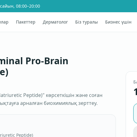
 сайын, 08:00–20:00
улар
Пакеттер
Дерматолог
Біз туралы
Бизнес үшін
inal Pro-Brain
e)
Б
atriuretic Peptide)" көрсеткішін және соған
нықтауға арналған биохимиялық зерттеу.
iuretic Peptide)