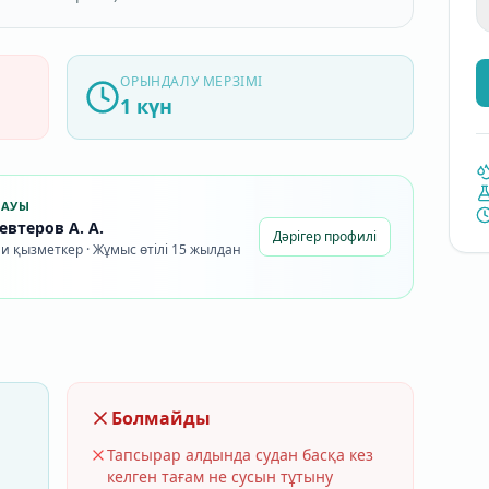
ОРЫНДАЛУ МЕРЗІМІ
1 күн
ЛАУЫ
втеров А. А.
Дәрігер профилі
и қызметкер · Жұмыс өтілі 15 жылдан
Болмайды
Тапсырар алдында судан басқа кез
келген тағам не сусын тұтыну