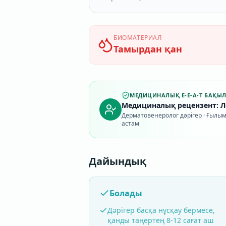
БИОМАТЕРИАЛ
Тамырдан қан
МЕДИЦИНАЛЫҚ E-E-A-T БАҚЫ
Медициналық рецензент: Ле
Дерматовенеролог дәрігер · Ғылым
астам
Дайындық
Болады
Дәрігер басқа нұсқау бермесе,
қанды таңертең 8-12 сағат аш