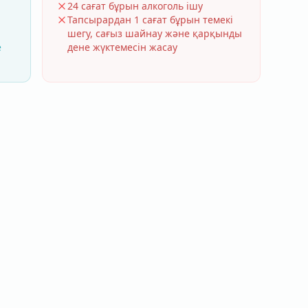
24 сағат бұрын алкоголь ішу
Тапсырардан 1 сағат бұрын темекі
шегу, сағыз шайнау және қарқынды
е
дене жүктемесін жасау