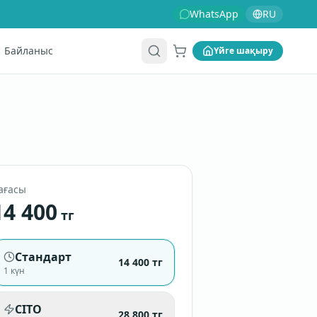
WhatsApp
RU
Байланыс
Үйге шақыру
Себет
ағасы
14 400
тг
Стандарт
14 400
тг
1 күн
CITO
28 800
тг