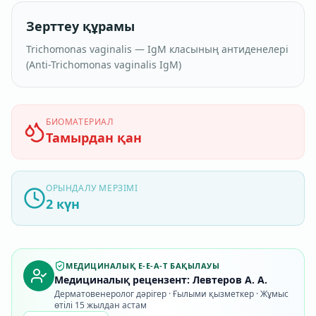
Зерттеу құрамы
Trichomonas vaginalis — IgM класының антиденелері
(Аnti-Trichomonas vaginalis IgM)
БИОМАТЕРИАЛ
Тамырдан қан
ОРЫНДАЛУ МЕРЗІМІ
2 күн
МЕДИЦИНАЛЫҚ E-E-A-T БАҚЫЛАУЫ
Медициналық рецензент: Левтеров А. А.
Дерматовенеролог дәрігер · Ғылыми қызметкер · Жұмыс
өтілі 15 жылдан астам