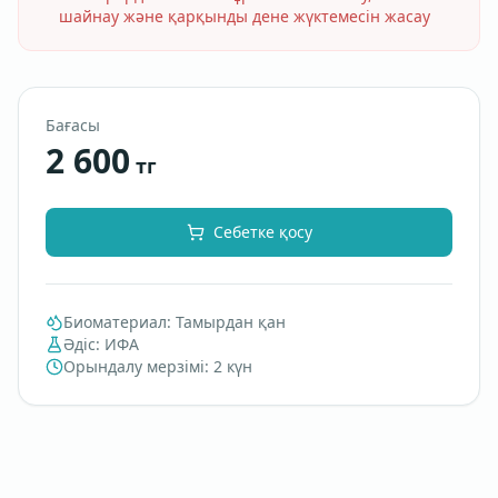
шайнау және қарқынды дене жүктемесін жасау
Бағасы
2 600
тг
Себетке қосу
Биоматериал
:
Тамырдан қан
Әдіс
:
ИФА
Орындалу мерзімі
:
2 күн