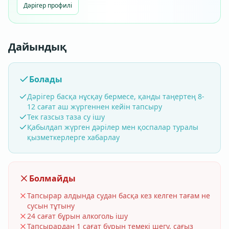
Дәрігер профилі
Дайындық
Болады
Дәрігер басқа нұсқау бермесе, қанды таңертең 8-
12 сағат аш жүргеннен кейін тапсыру
Тек газсыз таза су ішу
Қабылдап жүрген дәрілер мен қоспалар туралы
қызметкерлерге хабарлау
Болмайды
Тапсырар алдында судан басқа кез келген тағам не
сусын тұтыну
24 сағат бұрын алкоголь ішу
Тапсырардан 1 сағат бұрын темекі шегу, сағыз