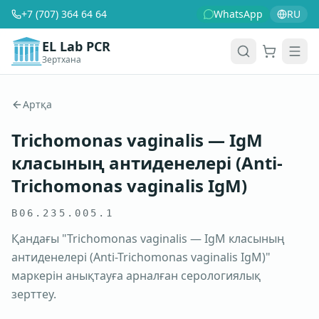
+7 (707) 364 64 64
WhatsApp
RU
EL Lab PCR
Зертхана
Себет
Men
Артқа
Trichomonas vaginalis — IgM
класының антиденелері (Аnti-
Trichomonas vaginalis IgM)
B06.235.005.1
Қандағы "Trichomonas vaginalis — IgM класының
антиденелері (Аnti-Trichomonas vaginalis IgM)"
маркерін анықтауға арналған серологиялық
зерттеу.