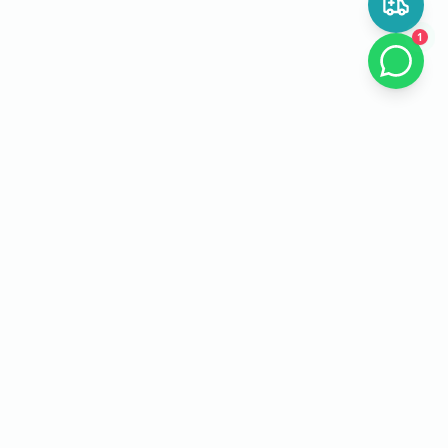
1
EL Lab PCR
Зертхана туралы
Алматыдағы пациенттерге, отбасыларға және ұйымдарға
арналған дәл зертханалық диагностика: талдаулар, ПТР,
кешенді пакеттер және ыңғайлы тапсыру форматы.