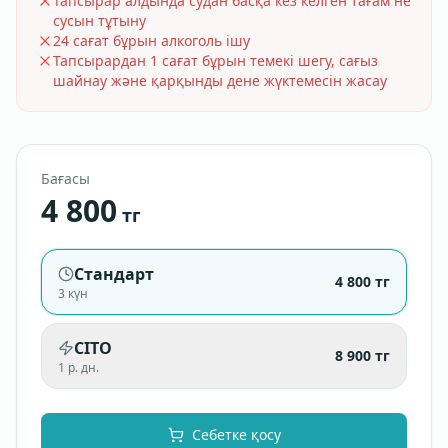
Тапсырар алдында судан басқа кез келген тағам не
сусын тұтыну
24 сағат бұрын алкоголь ішу
Тапсырардан 1 сағат бұрын темекі шегу, сағыз
шайнау және қарқынды дене жүктемесін жасау
Бағасы
4 800
тг
Стандарт
4 800
тг
3 күн
CITO
8 900
тг
1 р. дн.
Себетке қосу