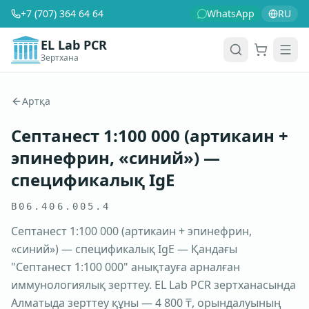
+7 (707) 364 64 64
WhatsApp
RU
EL Lab PCR
Зертхана
Себет
Men
Артқа
Септанест 1:100 000 (артикаин +
эпинефрин, «синий») —
спецификалық IgE
B06.406.005.4
Септанест 1:100 000 (артикаин + эпинефрин,
«синий») — спецификалық IgE — Қандағы
"Септанест 1:100 000" анықтауға арналған
иммунологиялық зерттеу. EL Lab PCR зертханасында
Алматыда зерттеу құны — 4 800 ₸, орындалуының