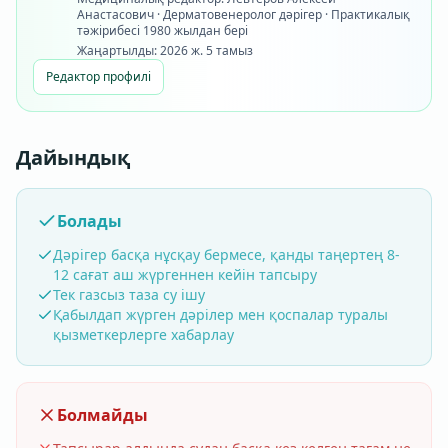
Анастасович · Дерматовенеролог дәрігер · Практикалық
тәжірибесі 1980 жылдан бері
Жаңартылды:
2026 ж. 5 тамыз
Редактор профилі
Дайындық
Болады
Дәрігер басқа нұсқау бермесе, қанды таңертең 8-
12 сағат аш жүргеннен кейін тапсыру
Тек газсыз таза су ішу
Қабылдап жүрген дәрілер мен қоспалар туралы
қызметкерлерге хабарлау
Болмайды