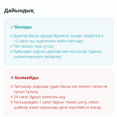
Дайындық
Болады
Дәрігер басқа нұсқау бермесе, қанды таңертең 8-
12 сағат аш жүргеннен кейін тапсыру
Тек газсыз таза су ішу
Қабылдап жүрген дәрілер мен қоспалар туралы
қызметкерлерге хабарлау
Болмайды
Тапсырар алдында судан басқа кез келген тағам не
сусын тұтыну
24 сағат бұрын алкоголь ішу
Тапсырардан 1 сағат бұрын темекі шегу, сағыз
шайнау және қарқынды дене жүктемесін жасау