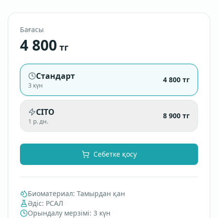
Бағасы
4 800
тг
Стандарт
4 800
тг
3 күн
CITO
8 900
тг
1 р. дн.
Себетке қосу
Биоматериал
:
Тамырдан қан
Әдіс
:
РСАЛ
Орындалу мерзімі
:
3 күн