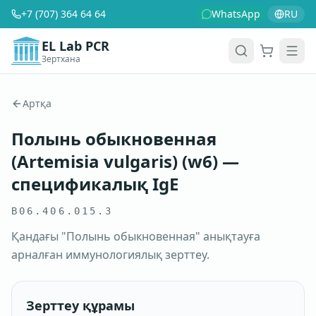
+7 (707) 364 64 64
WhatsApp
RU
EL Lab PCR
Зертхана
Себет
Men
Артқа
Полынь обыкновенная
(Artemisia vulgaris) (w6) —
спецификалық IgE
B06.406.015.3
Қандағы "Полынь обыкновенная" анықтауға
арналған иммунологиялық зерттеу.
Зерттеу құрамы