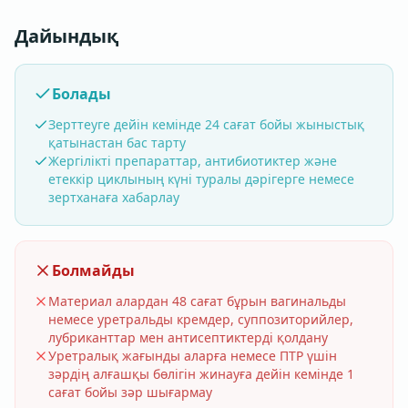
Дайындық
Болады
Зерттеуге дейін кемінде 24 сағат бойы жыныстық
қатынастан бас тарту
Жергілікті препараттар, антибиотиктер және
етеккір циклының күні туралы дәрігерге немесе
зертханаға хабарлау
Болмайды
Материал алардан 48 сағат бұрын вагинальды
немесе уретральды кремдер, суппозиторийлер,
лубриканттар мен антисептиктерді қолдану
Уретралық жағынды аларға немесе ПТР үшін
зәрдің алғашқы бөлігін жинауға дейін кемінде 1
сағат бойы зәр шығармау