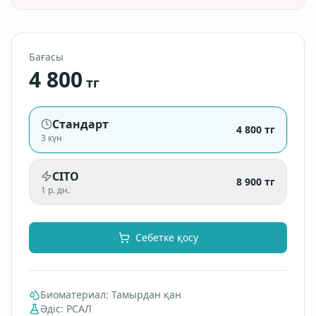
Бағасы
4 800
тг
Стандарт
4 800
тг
3 күн
CITO
8 900
тг
1 р. дн.
Себетке қосу
Биоматериал
:
Тамырдан қан
Әдіс
:
РСАЛ