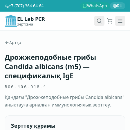
+7 (707) 364 64 64
WhatsApp
RU
EL Lab PCR
Зертхана
Себет
Men
Артқа
Дрожжеподобные грибы
Candida albicans (m5) —
спецификалық IgE
B06.406.018.4
Қандағы "Дрожжеподобные грибы Candida albicans"
анықтауға арналған иммунологиялық зерттеу.
Зерттеу құрамы