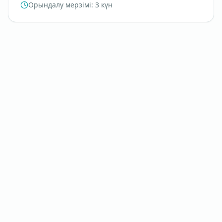
Орындалу мерзімі
:
3 күн