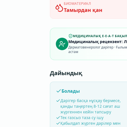
БИОМАТЕРИАЛ
Тамырдан қан
МЕДИЦИНАЛЫҚ E-E-A-T БАҚЫ
Медициналық рецензент: Ле
Дерматовенеролог дәрігер · Ғылым
астам
Дайындық
Болады
Дәрігер басқа нұсқау бермесе,
қанды таңертең 8-12 сағат аш
жүргеннен кейін тапсыру
Тек газсыз таза су ішу
Қабылдап жүрген дәрілер мен