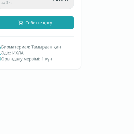
за 5 ч.
Себетке қосу
Биоматериал
:
Тамырдан қан
Әдіс
:
ИХЛА
Орындалу мерзімі
:
1 күн