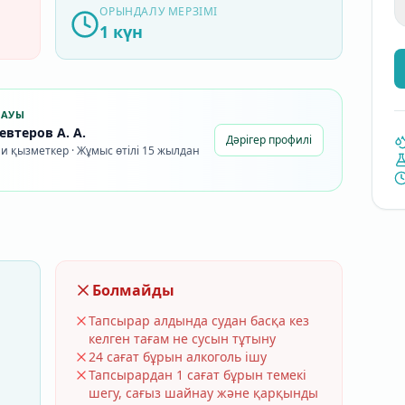
ОРЫНДАЛУ МЕРЗІМІ
1 күн
ЛАУЫ
втеров А. А.
Дәрігер профилі
и қызметкер · Жұмыс өтілі 15 жылдан
Болмайды
Тапсырар алдында судан басқа кез
келген тағам не сусын тұтыну
24 сағат бұрын алкоголь ішу
Тапсырардан 1 сағат бұрын темекі
шегу, сағыз шайнау және қарқынды