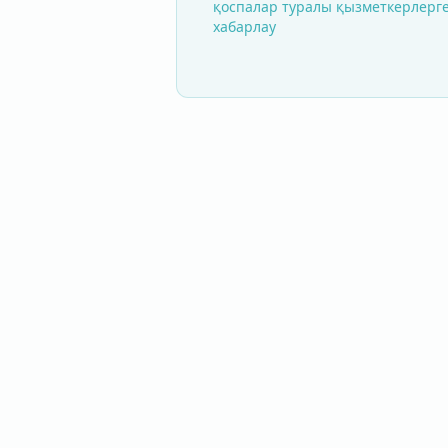
қоспалар туралы қызметкерлерг
хабарлау