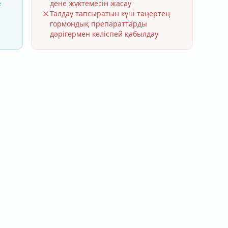
е
дене жүктемесін жасау
Талдау тапсыратын күні таңертең
гормондық препараттарды
дәрігермен келіспей қабылдау