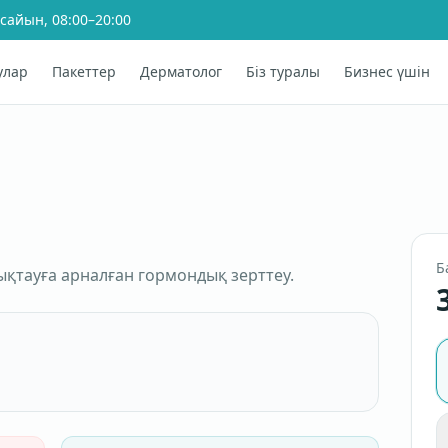
 сайын, 08:00–20:00
улар
Пакеттер
Дерматолог
Біз туралы
Бизнес үшін
Б
ықтауға арналған гормондық зерттеу.