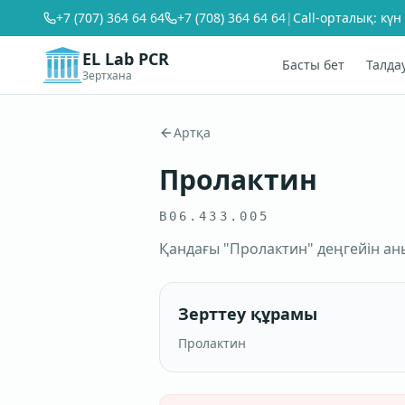
+7 (707) 364 64 64
+7 (708) 364 64 64
|
Call-орталық: күн
EL Lab PCR
Басты бет
Талда
Зертхана
Артқа
Пролактин
B06.433.005
Қандағы "Пролактин" деңгейін ан
Зерттеу құрамы
Пролактин