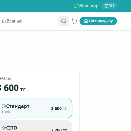
WhatsApp
RU
Байланыс
Үйге шақыру
Себет
ағасы
3 600
тг
Стандарт
3 600
тг
1 күн
CITO
7 200
тг