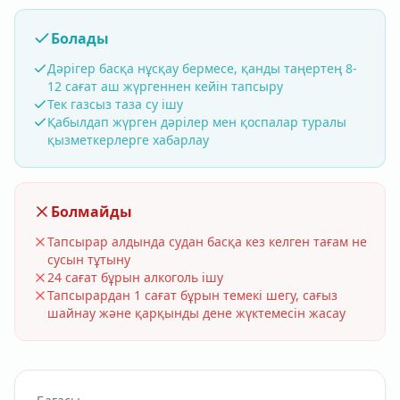
Болады
Дәрігер басқа нұсқау бермесе, қанды таңертең 8-
12 сағат аш жүргеннен кейін тапсыру
Тек газсыз таза су ішу
Қабылдап жүрген дәрілер мен қоспалар туралы
қызметкерлерге хабарлау
Болмайды
Тапсырар алдында судан басқа кез келген тағам не
сусын тұтыну
24 сағат бұрын алкоголь ішу
Тапсырардан 1 сағат бұрын темекі шегу, сағыз
шайнау және қарқынды дене жүктемесін жасау