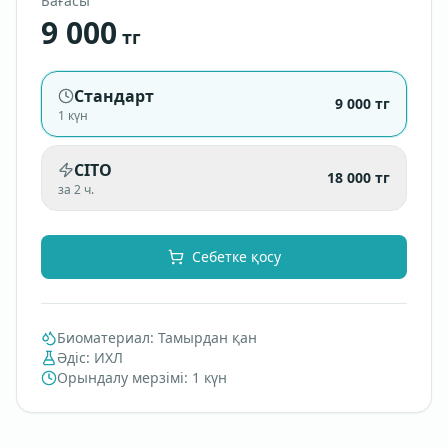
Бағасы
9 000
тг
Стандарт
9 000
тг
1 күн
CITO
18 000
тг
за 2 ч.
Себетке қосу
Биоматериал
:
Тамырдан қан
Әдіс
:
ИХЛ
Орындалу мерзімі
:
1 күн