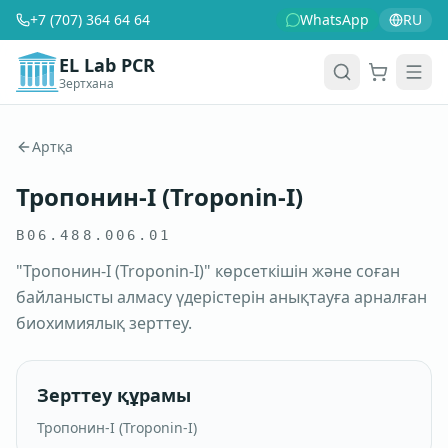
+7 (707) 364 64 64
WhatsApp
RU
EL Lab PCR
Зертхана
Себет
Men
Артқа
Тропонин-I (Troponin-I)
B06.488.006.01
"Тропонин-I (Troponin-I)" көрсеткішін және соған
байланысты алмасу үдерістерін анықтауға арналған
биохимиялық зерттеу.
Зерттеу құрамы
Тропонин-I (Troponin-I)